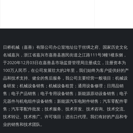
日桥机械（嘉善）有限公司办公室地址位于丝绸之府、国家历史文化
名城嘉兴，浙江省嘉兴市嘉善县惠民街道之江路111号3幢1楼东侧，
于2020年12月03日在嘉善县市场监督管理局注册成立，注册资本为
100万人民币，在公司发展壮大的2年里，我们始终为客户提供好的产
品和技术支持、健全的售后服务，我公司主要经营一般项目：机械设
备研发；机械设备销售；机械设备租赁；通用设备修理；日用品销
售；电子产品销售；电子专用设备销售；新能源原动设备销售；电子
元器件与机电组件设备销售；新能源汽车电附件销售；汽车零配件零
售；汽车零配件批发；技术服务、技术开发、技术咨询、技术交流、
技术转让、技术推广。许可项目：进出口代理。我们有好的产品和专
业的销售和技术团队。