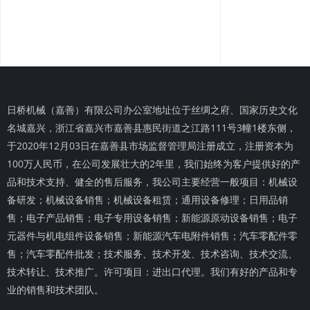
日桥机械（嘉善）有限公司办公室地址位于丝绸之府、国家历史文化
名城嘉兴，浙江省嘉兴市嘉善县惠民街道之江路111号3幢1楼东侧，
于2020年12月03日在嘉善县市场监督管理局注册成立，注册资本为
100万人民币，在公司发展壮大的2年里，我们始终为客户提供好的产
品和技术支持、健全的售后服务，我公司主要经营一般项目：机械设
备研发；机械设备销售；机械设备租赁；通用设备修理；日用品销
售；电子产品销售；电子专用设备销售；新能源原动设备销售；电子
元器件与机电组件设备销售；新能源汽车电附件销售；汽车零配件零
售；汽车零配件批发；技术服务、技术开发、技术咨询、技术交流、
技术转让、技术推广。许可项目：进出口代理。我们有好的产品和专
业的销售和技术团队。