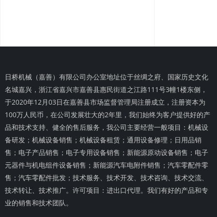
日桥机械（嘉善）有限公司办公室地址位于丝绸之府、国家历史文化
名城嘉兴，浙江省嘉兴市嘉善县惠民街道之江路111号3幢1楼东侧，
于2020年12月03日在嘉善县市场监督管理局注册成立，注册资本为
100万人民币，在公司发展壮大的2年里，我们始终为客户提供好的产
品和技术支持、健全的售后服务，我公司主要经营一般项目：机械设
备研发；机械设备销售；机械设备租赁；通用设备修理；日用品销
售；电子产品销售；电子专用设备销售；新能源原动设备销售；电子
元器件与机电组件设备销售；新能源汽车电附件销售；汽车零配件零
售；汽车零配件批发；技术服务、技术开发、技术咨询、技术交流、
技术转让、技术推广。许可项目：进出口代理。我们有好的产品和专
业的销售和技术团队。