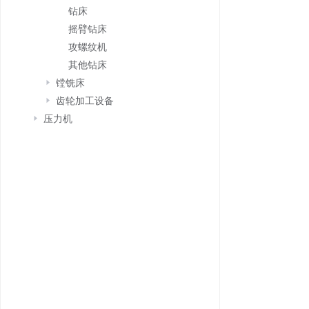
钻床
摇臂钻床
攻螺纹机
其他钻床
镗铣床
齿轮加工设备
压力机