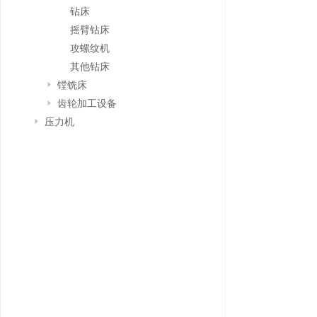
钻床
摇臂钻床
攻螺纹机
其他钻床
镗铣床
齿轮加工设备
压力机