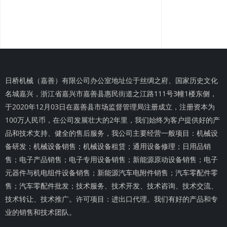
日桥机械（嘉善）有限公司办公室地址位于丝绸之府、国家历史文化
名城嘉兴，浙江省嘉兴市嘉善县惠民街道之江路111号3幢1楼东侧，
于2020年12月03日在嘉善县市场监督管理局注册成立，注册资本为
100万人民币，在公司发展壮大的2年里，我们始终为客户提供好的产
品和技术支持、健全的售后服务，我公司主要经营一般项目：机械设
备研发；机械设备销售；机械设备租赁；通用设备修理；日用品销
售；电子产品销售；电子专用设备销售；新能源原动设备销售；电子
元器件与机电组件设备销售；新能源汽车电附件销售；汽车零配件零
售；汽车零配件批发；技术服务、技术开发、技术咨询、技术交流、
技术转让、技术推广。许可项目：进出口代理。我们有好的产品和专
业的销售和技术团队。