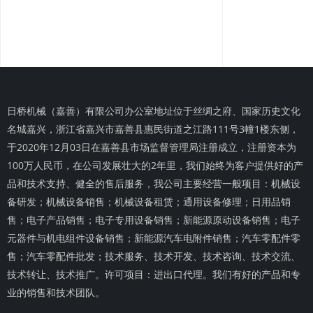
日桥机械（嘉善）有限公司办公室地址位于丝绸之府、国家历史文化
名城嘉兴，浙江省嘉兴市嘉善县惠民街道之江路111号3幢1楼东侧，
于2020年12月03日在嘉善县市场监督管理局注册成立，注册资本为
100万人民币，在公司发展壮大的2年里，我们始终为客户提供好的产
品和技术支持、健全的售后服务，我公司主要经营一般项目：机械设
备研发；机械设备销售；机械设备租赁；通用设备修理；日用品销
售；电子产品销售；电子专用设备销售；新能源原动设备销售；电子
元器件与机电组件设备销售；新能源汽车电附件销售；汽车零配件零
售；汽车零配件批发；技术服务、技术开发、技术咨询、技术交流、
技术转让、技术推广。许可项目：进出口代理。我们有好的产品和专
业的销售和技术团队。