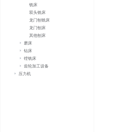
铣床
双头铣床
龙门刨铣床
龙门刨床
其他刨床
磨床
钻床
镗铣床
齿轮加工设备
压力机