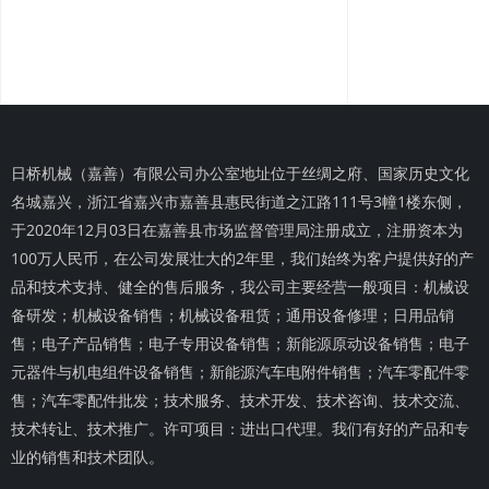
日桥机械（嘉善）有限公司办公室地址位于丝绸之府、国家历史文化
名城嘉兴，浙江省嘉兴市嘉善县惠民街道之江路111号3幢1楼东侧，
于2020年12月03日在嘉善县市场监督管理局注册成立，注册资本为
100万人民币，在公司发展壮大的2年里，我们始终为客户提供好的产
品和技术支持、健全的售后服务，我公司主要经营一般项目：机械设
备研发；机械设备销售；机械设备租赁；通用设备修理；日用品销
售；电子产品销售；电子专用设备销售；新能源原动设备销售；电子
元器件与机电组件设备销售；新能源汽车电附件销售；汽车零配件零
售；汽车零配件批发；技术服务、技术开发、技术咨询、技术交流、
技术转让、技术推广。许可项目：进出口代理。我们有好的产品和专
业的销售和技术团队。