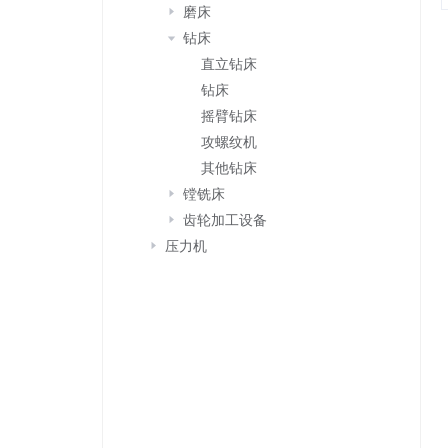
磨床
钻床
直立钻床
钻床
摇臂钻床
攻螺纹机
其他钻床
镗铣床
齿轮加工设备
压力机